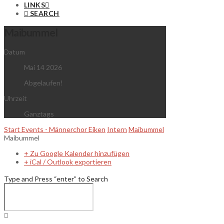
LINKS
SEARCH
Maibummel
Datum
Mai 14 2026
Abgelaufen!
Uhrzeit
Ganztags
Start
Events - Männerchor Eiken
Intern
Maibummel
Maibummel
+ Zu Google Kalender hinzufügen
+ iCal / Outlook exportieren
Type and Press “enter” to Search