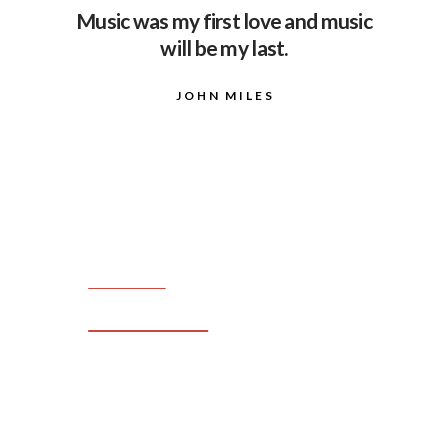
Music was my first love and music
will be my last.
JOHN MILES
AUG. / 2026
Trotten-Fes
AUG. / 2026