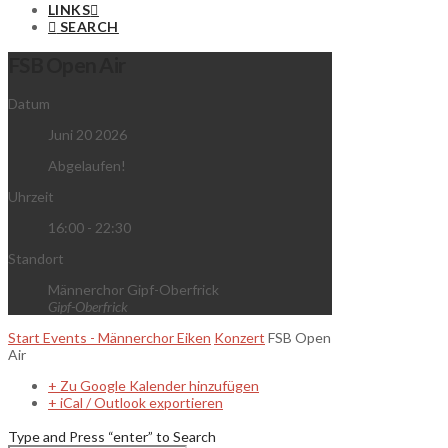
LINKS
SEARCH
FSB Open Air
Datum
Juni 20 2026
Abgelaufen!
Uhrzeit
16:00 - 22:30
Standort
Männerchor Gipf-Oberfrick
Gipf-Oberfrick
Start
Events - Männerchor Eiken
Konzert
FSB Open
Air
+ Zu Google Kalender hinzufügen
+ iCal / Outlook exportieren
Type and Press “enter” to Search